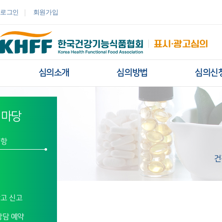
콘텐츠 바로가기
로그인
회원가입
심의소개
심의방법
심의신
콘텐츠 시작
유통플랫폼
림마당
사항
건
실
고 신고
상담 예약