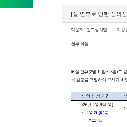
[설 연휴로 인한 심의신
작성자 광고심의팀
작성일 
첨부 파일
▶
설 연휴
(2월 16일~18일)
록 일정을 조정하여 주시기 바
심의 신청 기간
심
2026
2
9
(
)
년
월
일
월
2
~
2
20
(
)
월
일
금
6
오후
시