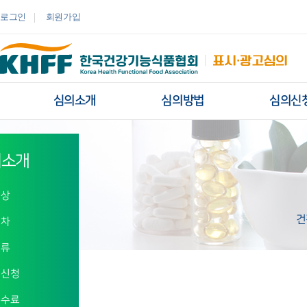
콘텐츠 바로가기
로그인
회원가입
심의소개
심의방법
심의신
콘텐츠 시작
유통플랫폼
의소개
대상
건
절차
서류
의신청
수수료