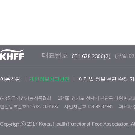
대표번호
(평일 09:
031.628.2300(2)
이용약관
개인정보처리방침
이메일 정보 무단 수집 
(사)한국건강기능식품협회
      13488  경기도 성남시 분당구 대왕판교
법인등록번호 115021-0001687     사업자번호 114-82-07991     대표자 정명수   
Copyrightⓒ 2017 Korea Health Functional Food Association, All